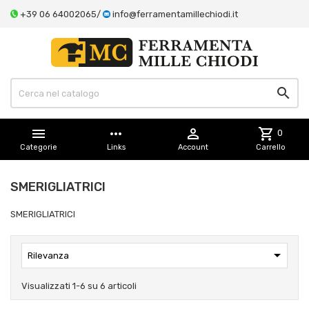
+39 06 64002065
/
info@ferramentamillechiodi.it


more_horiz

shopping_cart
0
Categorie
Links
Account
Carrello
SMERIGLIATRICI
SMERIGLIATRICI

Rilevanza
Visualizzati 1-6 su 6 articoli