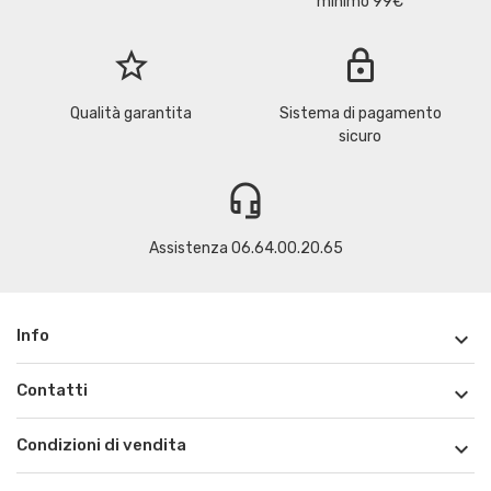
minimo 99€
star_border
lock
Qualità garantita
Sistema di pagamento
sicuro
headset_mic
Assistenza 06.64.00.20.65
Info

Contatti

Condizioni di vendita
